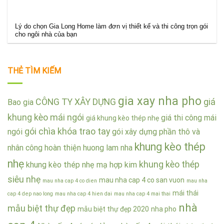
Lý do chọn Gia Long Home làm đơn vị thiết kế và thi công trọn gói
cho ngôi nhà của bạn
THẺ TÌM KIẾM
gia xay nha pho
CÔNG TY XÂY DỰNG
giá
Bao gia
khung kèo mái ngói
giá thi công mái
giá khung kèo thép nhẹ
gói chìa khóa trao tay
ngói
gói xây dựng phần thô và
khung kèo thép
nhân công hoàn thiện
huong lam nha
nhẹ
khung kèo thép
khung kèo thép nhẹ mạ hợp kim
siêu nhẹ
mau nha cap 4 co san vuon
mau nha cap 4 co dien
mau nha
mái thái
cap 4 dep nao long
mau nha cap 4 hien dai
mau nha cap 4 mai thai
nhà
mẫu biệt thự đẹp
mẫu biệt thự đẹp 2020
nha pho