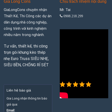
Gia Long Cons
Chịu trách nhiệm nội dung
GiaLongCons chuyên nhận
Mr. Tai
Thiết Kế, Thi Công các dự án
0908.218.299
dân dụng,nhà công nghiệp,
công trình với kinh nghiệm
nhiều năm trong nghành.
Tư vấn, thiết kế, thi công
trọn gói khung kèo thép
nhẹ Euro Truss SIÊU NHẸ,
SIÊU BỀN, CHỐNG RỈ SÉT
5/5 -
(2
bình
Liên hệ báo giá
chọn)
Gia Long nhận thông tin báo
giá qua:
Email: