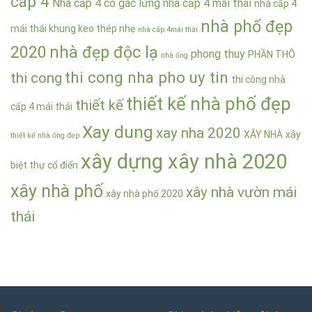
cap 4
Nhà cấp 4 có gác lửng
nhà cấp 4 mái thái
nhà cấp 4
nhà phố đẹp
mái thái khung keo thép nhẹ
nhà cấp 4mái thái
2020
nhà đẹp độc lạ
phong thuy
PHẦN THÔ
nhà ống
thi cong nha pho uy tin
thi cong
thi công nhà
thiết kế nhà phố đẹp
thiết kế
cấp 4 mái thái
Xay dung
xay nha 2020
XÂY NHÀ
xây
thiết kế nhà ống đẹp
xây dựng xây nhà 2020
biệt thự cổ điển
xây nhà phố
xây nhà vườn mái
xây nhà phố 2020
thái