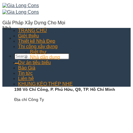
Skip
to
content
Giải Pháp Xây Dựng Cho Mọi
Nhà
TRANG CHỦ
Giới thiệu
Thiết kế Nhà Đẹp
Thi công xây dựng
Biệt thự
Nhà dân dụng
Dự án tiêu biểu
Báo Giá
Tin tức
Liên hệ
KHUNG KÈO THÉP NHẸ
198 Võ Chí Công, P. Phú Hữu, Q9, TP. Hồ Chí Minh
Địa chỉ Công Ty