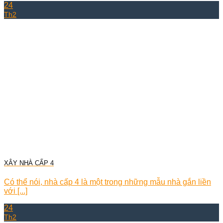
24
Th2
XÂY NHÀ CẤP 4
Có thể nói, nhà cấp 4 là một trong những mẫu nhà gắn liền
với [...]
24
Th2