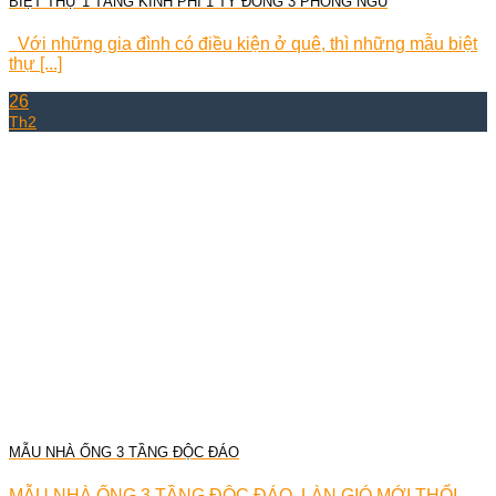
BIỆT THỰ 1 TẦNG KINH PHÍ 1 TỶ ĐỒNG 3 PHÒNG NGỦ
Với những gia đình có điều kiện ở quê, thì những mẫu biệt
thự [...]
26
Th2
MẪU NHÀ ỐNG 3 TẦNG ĐỘC ĐÁO
MẪU NHÀ ỐNG 3 TẦNG ĐỘC ĐÁO, LÀN GIÓ MỚI THỔI