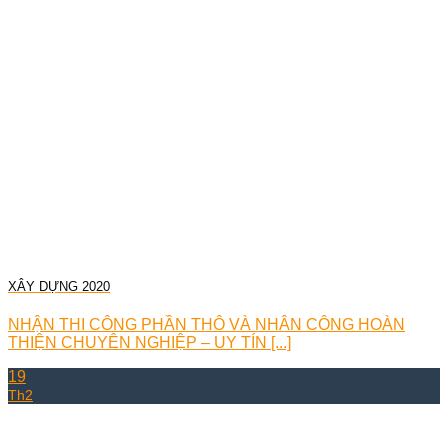
XÂY DỰNG 2020
NHẬN THI CÔNG PHẦN THÔ VÀ NHÂN CÔNG HOÀN
THIỆN CHUYÊN NGHIỆP – UY TÍN [...]
19
Th2