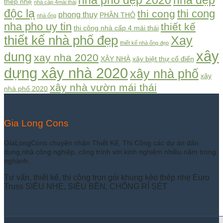
nhà phố đẹp 2020
nhà đẹp
thép nhẹ
nhà cấp 4mái thái
độc lạ
thi cong
thi cong
phong thuy
PHẦN THÔ
nhà ống
nha pho uy tin
thiết kế
thi công nhà cấp 4 mái thái
thiết kế nhà phố đẹp
Xay
thiết kế nhà ống đẹp
xây
dung
xay nha 2020
XÂY NHÀ
xây biệt thự cổ điển
dựng xây nhà 2020
xây nhà phố
xây
xây nhà vườn mái thái
nhà phố 2020
Gia Long Cons
GiaLongCons chuyên nhận Thiết Kế, Thi Công các dự án dân
dụng,nhà công nghiệp, công trình với kinh nghiệm nhiều năm trong
nghành.
Tư vấn, thiết kế, thi công trọn gói khung kèo thép nhẹ Euro
Truss SIÊU NHẸ, SIÊU BỀN, CHỐNG RỈ SÉT