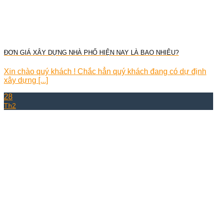
ĐƠN GIÁ XÂY DỰNG NHÀ PHỐ HIỆN NAY LÀ BAO NHIÊU?
Xin chào quý khách ! Chắc hẳn quý khách đang có dự định
xây dựng [...]
28
Th2