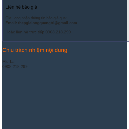
Liên hệ báo giá
Gia Long nhận thông tin báo giá qua:
Email: thepgialongquangtri@gmail.com
Hoặc liên hệ trực tiếp 0908.218.299
Chịu trách nhiệm nội dung
Mr. Tai
0908.218.299