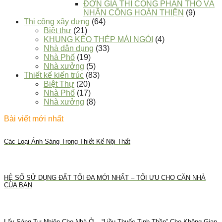
ĐƠN GIÁ THI CÔNG PHẦN THÔ VÀ
NHÂN CÔNG HOÀN THIỆN
(9)
Thi công xây dựng
(64)
Biệt thự
(21)
KHUNG KÈO THÉP MÁI NGÓI
(4)
Nhà dân dụng
(33)
Nhà Phố
(19)
Nhà xưởng
(5)
Thiết kế kiến trúc
(83)
Biệt Thự
(20)
Nhà Phố
(17)
Nhà xưởng
(8)
Bài viết mới nhất
Các Loại Ánh Sáng Trong Thiết Kế Nội Thất
HỆ SỐ SỬ DỤNG ĐẤT TỐI ĐA MỚI NHẤT – TỐI ƯU CHO CĂN NHÀ
CỦA BẠN
Lấy Sáng Tự Nhiên Cho Nhà Ở – “Liều Thuốc Tinh Thần” Cho Không Gian