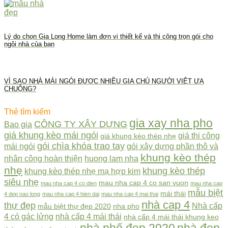
Lý do chọn Gia Long Home làm đơn vị thiết kế và thi công trọn gói cho
ngôi nhà của bạn
VÌ SAO NHÀ MÁI NGÓI ĐƯỢC NHIỀU GIA CHỦ NGƯỜI VIỆT ƯA
CHUỘNG?
Thẻ tìm kiếm
gia xay nha pho
CÔNG TY XÂY DỰNG
Bao gia
giá khung kèo mái ngói
giá thi công
giá khung kèo thép nhẹ
gói chìa khóa trao tay
mái ngói
gói xây dựng phần thô và
khung kèo thép
nhân công hoàn thiện
huong lam nha
nhẹ
khung kèo thép
khung kèo thép nhẹ mạ hợp kim
siêu nhẹ
mau nha cap 4 co san vuon
mau nha cap 4 co dien
mau nha cap
mẫu biệt
mái thái
4 dep nao long
mau nha cap 4 hien dai
mau nha cap 4 mai thai
nhà cap 4
thự đẹp
Nhà cấp
mẫu biệt thự đẹp 2020
nha pho
4 có gác lửng
nhà cấp 4 mái thái
nhà cấp 4 mái thái khung keo