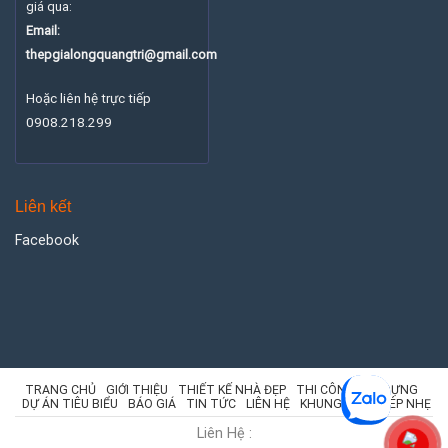
giá qua:
Email:
thepgialongquangtri@gmail.com
Hoặc liên hệ trực tiếp
0908.218.299
Liên kết
Facebook
TRANG CHỦ
GIỚI THIỆU
THIẾT KẾ NHÀ ĐẸP
THI CÔNG XÂY DỰNG
DỰ ÁN TIÊU BIỂU
BÁO GIÁ
TIN TỨC
LIÊN HỆ
KHUNG KÈO THÉP NHẸ
Liên Hệ :