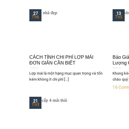
27
13
Th6
Th5
CÁCH TÍNH CHI PHÍ LỢP MÁI
Báo Gi
ĐƠN GIẢN CẦN BIẾT
Lượng 
Lợp mái là một hạng mục quan trọng và tốn
Khung kèo
kém không ít chi phí [...]
chào quý 
16 Com
21
Th3