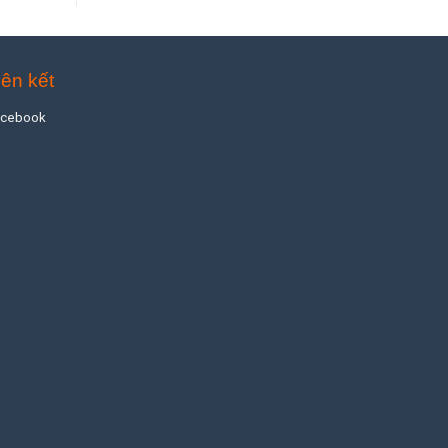
iên kết
acebook