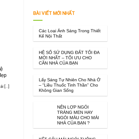
BÀI VIẾT MỚI NHẤT
Các Loại Ánh Sáng Trong Thiết
Kế Nội Thất
HỆ SỐ SỬ DỤNG ĐẤT TỐI ĐA
MỚI NHẤT – TỐI ƯU CHO
CĂN NHÀ CỦA BẠN
hệ
đẹp
Lấy Sáng Tự Nhiên Cho Nhà Ở
– “Liều Thuốc Tinh Thần” Cho
 [...]
Không Gian Sống
NÊN LỢP NGÓI
TRÁNG MEN HAY
NGÓI MÀU CHO MÁI
NHÀ CỦA BẠN ?