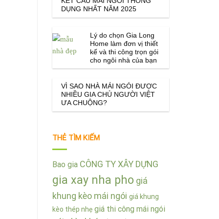
KẾT CẤU MÁI NGÓI THÔNG
DỤNG NHẤT NĂM 2025
Lý do chọn Gia Long
Home làm đơn vị thiết
kế và thi công trọn gói
cho ngôi nhà của bạn
VÌ SAO NHÀ MÁI NGÓI ĐƯỢC
NHIỀU GIA CHỦ NGƯỜI VIỆT
ƯA CHUỘNG?
THẺ TÌM KIẾM
CÔNG TY XÂY DỰNG
Bao gia
gia xay nha pho
giá
khung kèo mái ngói
giá khung
giá thi công mái ngói
kèo thép nhẹ