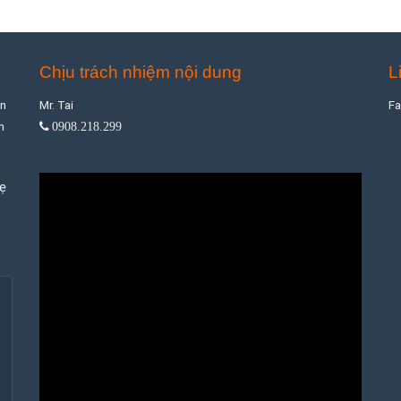
Chịu trách nhiệm nội dung
L
ân
Mr. Tai
F
m
0908.218.299
hẹ