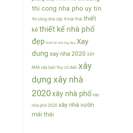
thi cong nha pho uy tin
thiết
thi công nhà cấp 4 mái thái
thiết kế nhà phố
kế
đẹp
Xay
thiết kế nhà ống đẹp
dung
xay nha 2020
XÂY
xây
NHÀ
xây biệt thự cổ điển
dựng xây nhà
2020
xây nhà phố
xây
xây nhà vườn
nhà phố 2020
mái thái