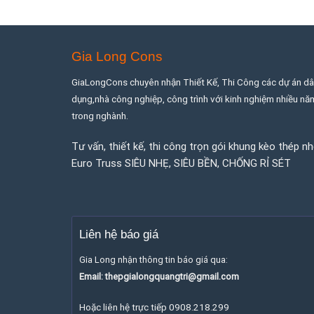
Gia Long Cons
GiaLongCons chuyên nhận Thiết Kế, Thi Công các dự án d
dụng,nhà công nghiệp, công trình với kinh nghiệm nhiều nă
trong nghành.
Tư vấn, thiết kế, thi công trọn gói khung kèo thép n
Euro Truss SIÊU NHẸ, SIÊU BỀN, CHỐNG RỈ SÉT
Liên hệ báo giá
Gia Long nhận thông tin báo giá qua:
Email: thepgialongquangtri@gmail.com
Hoặc liên hệ trực tiếp 0908.218.299