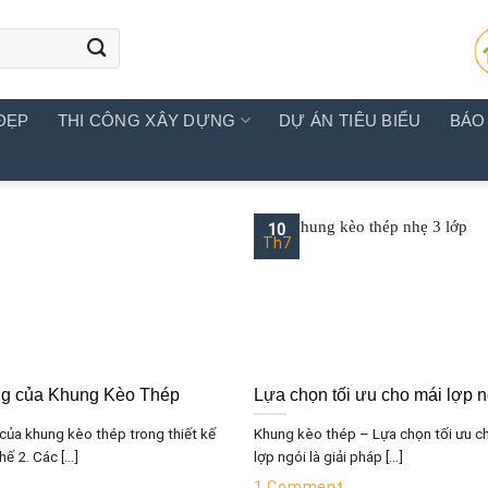
ĐẸP
THI CÔNG XÂY DỰNG
DỰ ÁN TIÊU BIỂU
BÁO
10
Th7
ng của Khung Kèo Thép
Lựa chọn tối ưu cho mái lợp n
ò của khung kèo thép trong thiết kế
Khung kèo thép – Lựa chọn tối ưu c
ế 2. Các [...]
lợp ngói là giải pháp [...]
1 Comment