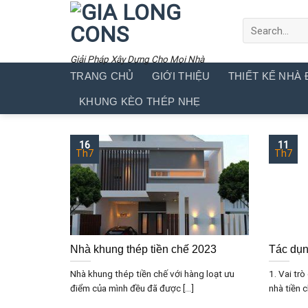
Skip
to
content
Giải Pháp Xây Dựng Cho Mọi Nhà
TRANG CHỦ
GIỚI THIỆU
THIẾT KẾ NHÀ 
KHUNG KÈO THÉP NHẸ
16
11
Th7
Th7
Nhà khung thép tiền chế 2023
Tác dụ
Nhà khung thép tiền chế với hàng loạt ưu
1. Vai tr
điểm của mình đều đã được [...]
nhà tiền ch