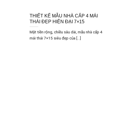
THIẾT KẾ MẪU NHÀ CẤP 4 MÁI
THÁI ĐẸP HIỆN ĐẠI 7×15
Mặt tiền rộng, chiều sâu dài, mẫu nhà cấp 4
mái thái 7×15 siêu đẹp của [...]