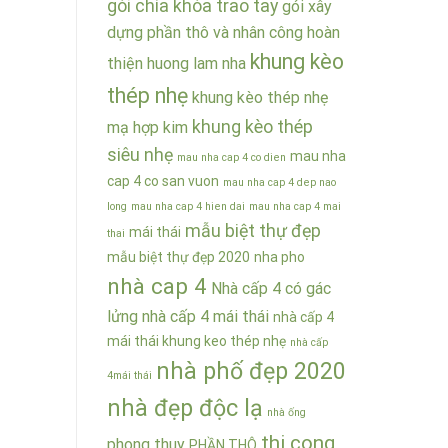
gói chìa khóa trao tay
gói xây
dựng phần thô và nhân công hoàn
khung kèo
thiện
huong lam nha
thép nhẹ
khung kèo thép nhẹ
khung kèo thép
mạ hợp kim
siêu nhẹ
mau nha
mau nha cap 4 co dien
cap 4 co san vuon
mau nha cap 4 dep nao
long
mau nha cap 4 hien dai
mau nha cap 4 mai
mẫu biệt thự đẹp
mái thái
thai
mẫu biệt thự đẹp 2020
nha pho
nhà cap 4
Nhà cấp 4 có gác
lửng
nhà cấp 4 mái thái
nhà cấp 4
mái thái khung keo thép nhẹ
nhà cấp
nhà phố đẹp 2020
4mái thái
nhà đẹp độc lạ
nhà ống
thi cong
phong thuy
PHẦN THÔ