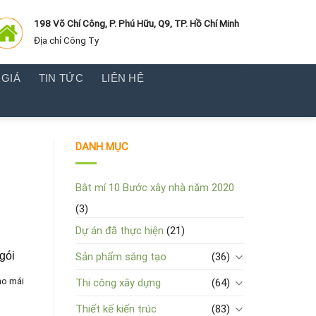
198 Võ Chí Công, P. Phú Hữu, Q9, TP. Hồ Chí Minh
Địa chỉ Công Ty
 GIÁ
TIN TỨC
LIÊN HỆ
DANH MỤC
Bât mí 10 Bước xây nhà năm 2020
(3)
Dự án đã thực hiện
(21)
gói
Sản phẩm sáng tạo
(36)
ho mái
Thi công xây dựng
(64)
Thiết kế kiến trúc
(83)