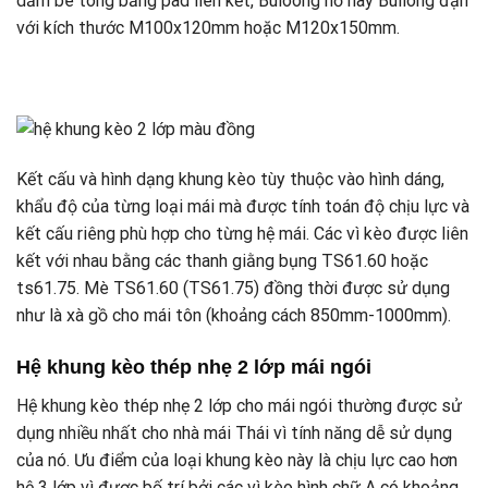
dầm bê tông bằng pad liên kết, Buloong nở hay Bullong đạn
với kích thước M100x120mm hoặc M120x150mm.
Kết cấu và hình dạng khung kèo tùy thuộc vào hình dáng,
khẩu độ của từng loại mái mà được tính toán độ chịu lực và
kết cấu riêng phù hợp cho từng hệ mái. Các vì kèo được liên
kết với nhau bằng các thanh giằng bụng TS61.60 hoặc
ts61.75. Mè TS61.60 (TS61.75) đồng thời được sử dụng
như là xà gồ cho mái tôn (khoảng cách 850mm-1000mm).
Hệ khung kèo thép nhẹ 2 lớp mái ngói
Hệ khung kèo thép nhẹ 2 lớp cho mái ngói thường được sử
dụng nhiều nhất cho nhà mái Thái vì tính năng dễ sử dụng
của nó. Ưu điểm của loại khung kèo này là chịu lực cao hơn
hệ 3 lớp vì được bố trí bởi các vì kèo hình chữ A có khoảng