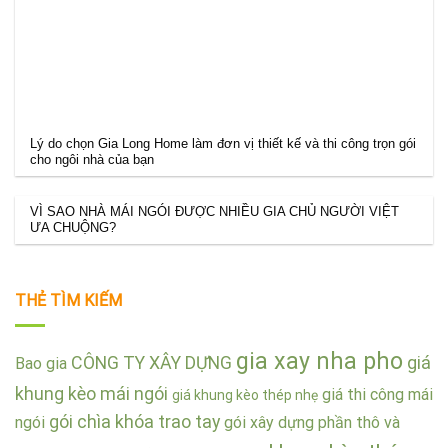
Lý do chọn Gia Long Home làm đơn vị thiết kế và thi công trọn gói
cho ngôi nhà của bạn
VÌ SAO NHÀ MÁI NGÓI ĐƯỢC NHIỀU GIA CHỦ NGƯỜI VIỆT
ƯA CHUỘNG?
THẺ TÌM KIẾM
gia xay nha pho
CÔNG TY XÂY DỰNG
giá
Bao gia
khung kèo mái ngói
giá thi công mái
giá khung kèo thép nhẹ
gói chìa khóa trao tay
ngói
gói xây dựng phần thô và