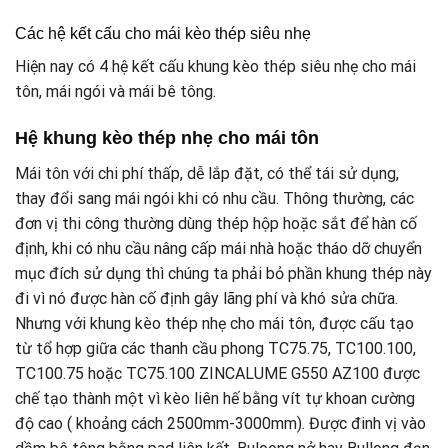
Các hệ kết cấu cho mái kèo thép siêu nhẹ
Hiện nay có 4 hệ kết cấu khung kèo thép siêu nhẹ cho mái
tôn, mái ngói và mái bê tông.
Hệ khung kèo thép nhẹ cho mái tôn
Mái tôn với chi phí thấp, dễ lắp đặt, có thể tái sử dụng,
thay đổi sang mái ngói khi có nhu cầu. Thông thường, các
đơn vị thi công thường dùng thép hộp hoặc sắt để hàn cố
định, khi có nhu cầu nâng cấp mái nhà hoặc tháo dỡ chuyển
mục đích sử dụng thì chúng ta phải bỏ phần khung thép này
đi vì nó được hàn cố định gây lãng phí và khó sửa chữa.
Nhưng với khung kèo thép nhẹ cho mái tôn, được cấu tạo
từ tổ hợp giữa các thanh cầu phong TC75.75, TC100.100,
TC100.75 hoặc TC75.100 ZINCALUME G550 AZ100 được
chế tạo thành một vì kèo liên hế bằng vít tự khoan cường
độ cao ( khoảng cách 2500mm-3000mm). Được đinh vị vào