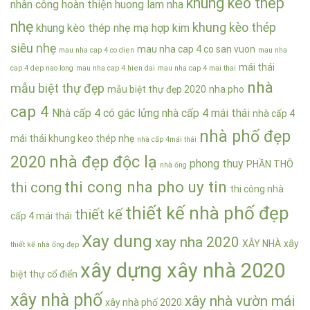
khung kèo thép
nhân công hoàn thiện
huong lam nha
nhẹ
khung kèo thép
khung kèo thép nhẹ mạ hợp kim
siêu nhẹ
mau nha cap 4 co san vuon
mau nha cap 4 co dien
mau nha
mái thái
cap 4 dep nao long
mau nha cap 4 hien dai
mau nha cap 4 mai thai
nhà
mẫu biệt thự đẹp
mẫu biệt thự đẹp 2020
nha pho
cap 4
Nhà cấp 4 có gác lửng
nhà cấp 4 mái thái
nhà cấp 4
nhà phố đẹp
mái thái khung keo thép nhẹ
nhà cấp 4mái thái
2020
nhà đẹp độc lạ
phong thuy
PHẦN THÔ
nhà ống
thi cong nha pho uy tin
thi cong
thi công nhà
thiết kế nhà phố đẹp
thiết kế
cấp 4 mái thái
Xay dung
xay nha 2020
XÂY NHÀ
xây
thiết kế nhà ống đẹp
xây dựng xây nhà 2020
biệt thự cổ điển
xây nhà phố
xây nhà vườn mái
xây nhà phố 2020