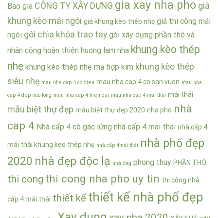
gia xay nha pho
CÔNG TY XÂY DỰNG
giá
Bao gia
khung kèo mái ngói
giá thi công mái
giá khung kèo thép nhẹ
gói chìa khóa trao tay
ngói
gói xây dựng phần thô và
khung kèo thép
nhân công hoàn thiện
huong lam nha
nhẹ
khung kèo thép
khung kèo thép nhẹ mạ hợp kim
siêu nhẹ
mau nha cap 4 co san vuon
mau nha cap 4 co dien
mau nha
mái thái
cap 4 dep nao long
mau nha cap 4 hien dai
mau nha cap 4 mai thai
nhà
mẫu biệt thự đẹp
mẫu biệt thự đẹp 2020
nha pho
cap 4
Nhà cấp 4 có gác lửng
nhà cấp 4 mái thái
nhà cấp 4
nhà phố đẹp
mái thái khung keo thép nhẹ
nhà cấp 4mái thái
2020
nhà đẹp độc lạ
phong thuy
PHẦN THÔ
nhà ống
thi cong nha pho uy tin
thi cong
thi công nhà
thiết kế nhà phố đẹp
thiết kế
cấp 4 mái thái
Xay dung
xay nha 2020