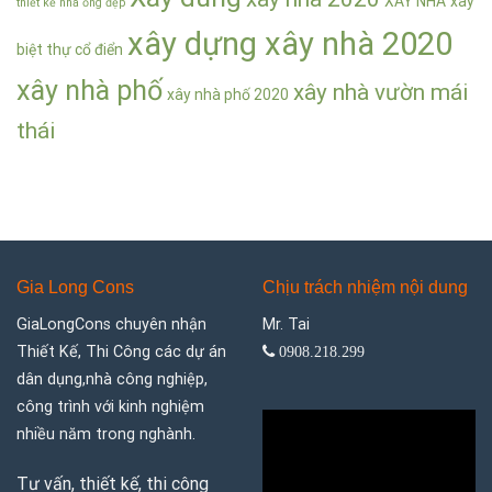
XÂY NHÀ
xây
thiết kế nhà ống đẹp
xây dựng xây nhà 2020
biệt thự cổ điển
xây nhà phố
xây nhà vườn mái
xây nhà phố 2020
thái
Gia Long Cons
Chịu trách nhiệm nội dung
GiaLongCons chuyên nhận
Mr. Tai
Thiết Kế, Thi Công các dự án
0908.218.299
dân dụng,nhà công nghiệp,
công trình với kinh nghiệm
nhiều năm trong nghành.
Tư vấn, thiết kế, thi công