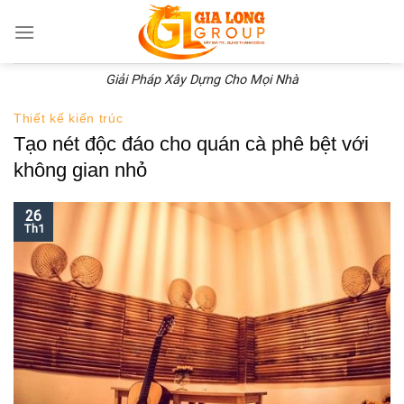
Skip
to
content
Giải Pháp Xây Dựng Cho Mọi Nhà
Thiết kế kiến trúc
Tạo nét độc đáo cho quán cà phê bệt với
không gian nhỏ
26
Th1