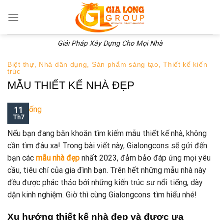
Skip
to
content
Giải Pháp Xây Dựng Cho Mọi Nhà
Biệt thự
,
Nhà dân dụng
,
Sản phẩm sáng tạo
,
Thiết kế kiến
trúc
MẪU THIẾT KẾ NHÀ ĐẸP
11
Th7
Nếu bạn đang băn khoăn tìm kiếm mẫu thiết kế nhà, không
cần tìm đâu xa! Trong bài viết này, Gialongcons sẽ gửi đến
bạn các
mẫu nhà đẹp
nhất 2023, đảm bảo đáp ứng mọi yêu
cầu, tiêu chí của gia đình bạn. Trên hết những mẫu nhà này
đều được phác thảo bởi những kiến trúc sư nổi tiếng, dày
dặn kinh nghiệm. Giờ thì cùng Gialongcons tìm hiểu nhé!
Xu hướng thiết kế nhà đẹp và được ưa