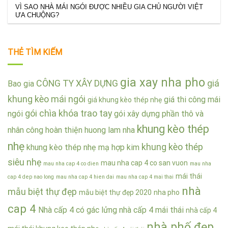
VÌ SAO NHÀ MÁI NGÓI ĐƯỢC NHIỀU GIA CHỦ NGƯỜI VIỆT
ƯA CHUỘNG?
THẺ TÌM KIẾM
gia xay nha pho
CÔNG TY XÂY DỰNG
giá
Bao gia
khung kèo mái ngói
giá thi công mái
giá khung kèo thép nhẹ
gói chìa khóa trao tay
ngói
gói xây dựng phần thô và
khung kèo thép
nhân công hoàn thiện
huong lam nha
nhẹ
khung kèo thép
khung kèo thép nhẹ mạ hợp kim
siêu nhẹ
mau nha cap 4 co san vuon
mau nha cap 4 co dien
mau nha
mái thái
cap 4 dep nao long
mau nha cap 4 hien dai
mau nha cap 4 mai thai
nhà
mẫu biệt thự đẹp
mẫu biệt thự đẹp 2020
nha pho
cap 4
Nhà cấp 4 có gác lửng
nhà cấp 4 mái thái
nhà cấp 4
nhà phố đẹp