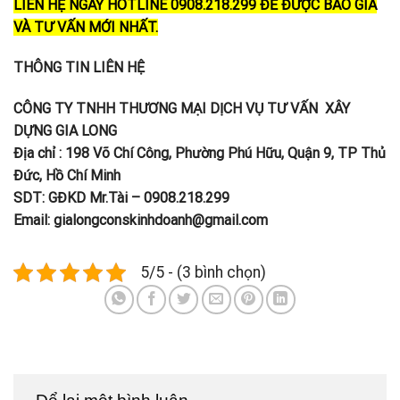
LIÊN HỆ NGAY HOTLINE 0908.218.299 ĐỂ ĐƯỢC BÁO GIÁ
VÀ TƯ VẤN MỚI NHẤT.
THÔNG TIN LIÊN HỆ
CÔNG TY TNHH THƯƠNG MẠI DỊCH VỤ TƯ VẤN XÂY
DỰNG GIA LONG
Địa chỉ : 198 Võ Chí Công, Phường Phú Hữu, Quận 9, TP Thủ
Đức, Hồ Chí Minh
SDT: GĐKD Mr.Tài – 0908.218.299
Email: gialongconskinhdoanh@gmail.com
5/5 - (3 bình chọn)