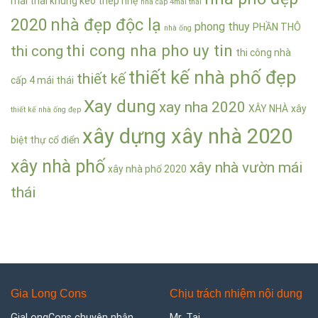
mái thái khung keo thép nhẹ
nhà cấp 4mái thái
2020
nhà đẹp độc lạ
phong thuy
PHẦN THÔ
nhà ống
thi cong nha pho uy tin
thi cong
thi công nhà
thiết kế nhà phố đẹp
thiết kế
cấp 4 mái thái
Xay dung
xay nha 2020
XÂY NHÀ
xây
thiết kế nhà ống đẹp
xây dựng xây nhà 2020
biệt thự cổ điển
xây nhà phố
xây nhà vườn mái
xây nhà phố 2020
thái
Gia Long Cons
Chịu trách nhiệm nội dung
GiaLongCons chuyên nhận
Mr. Tai