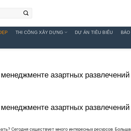
ĐẸP
THI CÔNG XÂY DỰNG
DỰ ÁN TIÊU BIỂU
BÁO
 менеджменте азартных развлечений
 менеджменте азартных развлечений
брать? Сегодня существует много интересных ресурсов. Больша