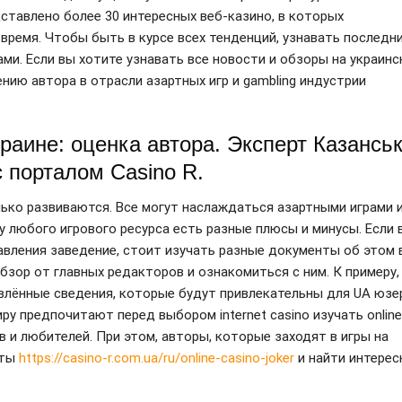
дставлено более 30 интересных веб-казино, в которых
время. Чтобы быть в курсе всех тенденций, узнавать последн
ми. Если вы хотите узнавать все новости и обзоры на украинс
ению автора в отрасли азартных игр и gambling индустрии
раине: оценка автора. Эксперт Казансь
с порталом Casino R.
только развиваются. Все могут наслаждаться азартными играми 
у любого игрового ресурса есть разные плюсы и минусы. Если 
авления заведение, стоит изучать разные документы об этом 
бзор от главных редакторов и ознакомиться с ним. К примеру,
овлённые сведения, которые будут привлекательны для UA юзе
ру предпочитают перед выбором internet casino изучать online
ов и любителей. При этом, авторы, которые заходят в игры на
йты
https://casino-r.com.ua/ru/online-casino-joker
и найти интерес