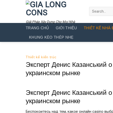
Skip
to
content
Giải Pháp Xây Dựng Cho Mọi Nhà
TRANG CHỦ
GIỚI THIỆU
THIẾT KẾ NHÀ 
KHUNG KÈO THÉP NHẸ
Thiết kế kiến trúc
Эксперт Денис Казанський о
украинском рынке
Эксперт Денис Казанський о
украинском рынке
Беспокоитесь над тем, какое онлайн casino вы