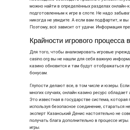
можно найти в определённых разделах онлайн-к
подготовленным к игре в слоте. Не надо забыва
никогда не увидите. А если вам подфартит, и в
Поэтому, всё зависит от удачи. Информация пре
Крайности игрового процесса 
Для того, чтобы анализировать игровые учрежд
casino.org вы не нашли для себя важную информа
казино обновится и там будут отображаться лу
бонусам.
Глупости делают все, в том числе и юзеры. Есл
многих случаях, онлайн казино ресурс обладает
Это известная в государстве система, которая
используя безопасное соединение, стараться не
эксперт Казанський Денис настоятельно не со
получать блага дополнительно в процессе игры.
игры.