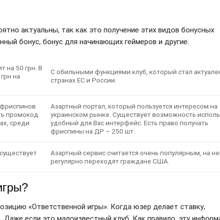
ятно актуальны, так как это получение этих видов бонусных
нный бонус, бонус для начинающих геймеров и другие.
 на 50 грн. В
С обильными функциями клуб, который стал актуале
грн на
странах ЕС и России.
0 фриспинов
Азартный портал, который пользуется интересом на
ть промокод.
украинском рынке. Существует возможность исполь
ах, среди
удобный для Вас интерфейс. Есть право получать
фриспины на ДР – 250 шт.
 существует
Азартный сервис считается очень популярным, на не
регулярно переходят граждане США.
игры?
озицию «Ответственной игры». Когда юзер делает ставку,
. Даже если это малоизвестный клуб. Как правило, эту инфор