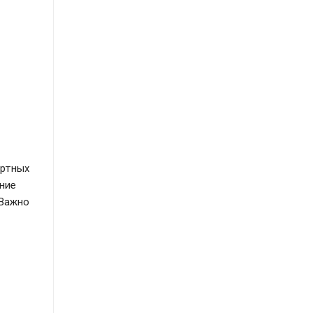
артных
ние
 Важно