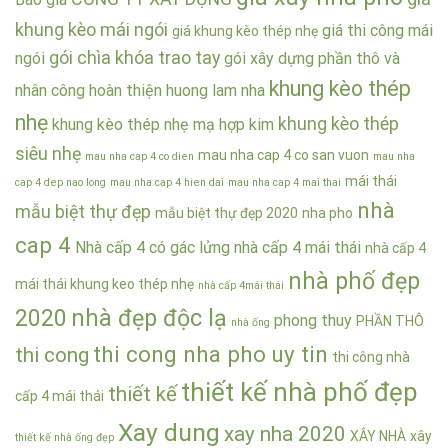
khung kèo mái ngói
giá thi công mái
giá khung kèo thép nhẹ
gói chìa khóa trao tay
ngói
gói xây dựng phần thô và
khung kèo thép
nhân công hoàn thiện
huong lam nha
nhẹ
khung kèo thép
khung kèo thép nhẹ mạ hợp kim
siêu nhẹ
mau nha cap 4 co san vuon
mau nha cap 4 co dien
mau nha
mái thái
cap 4 dep nao long
mau nha cap 4 hien dai
mau nha cap 4 mai thai
nhà
mẫu biệt thự đẹp
mẫu biệt thự đẹp 2020
nha pho
cap 4
Nhà cấp 4 có gác lửng
nhà cấp 4 mái thái
nhà cấp 4
nhà phố đẹp
mái thái khung keo thép nhẹ
nhà cấp 4mái thái
2020
nhà đẹp độc lạ
phong thuy
PHẦN THÔ
nhà ống
thi cong nha pho uy tin
thi cong
thi công nhà
thiết kế nhà phố đẹp
thiết kế
cấp 4 mái thái
Xay dung
xay nha 2020
XÂY NHÀ
xây
thiết kế nhà ống đẹp