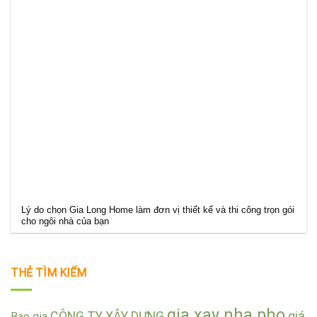
Lý do chọn Gia Long Home làm đơn vị thiết kế và thi công trọn gói
cho ngôi nhà của bạn
THẺ TÌM KIẾM
gia xay nha pho
CÔNG TY XÂY DỰNG
giá
Bao gia