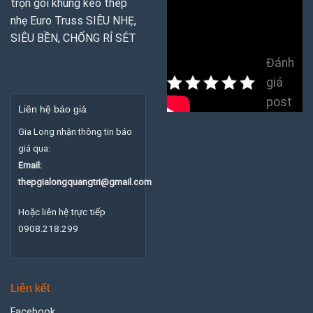
trọn gói khung kèo thép
nhẹ Euro Truss SIÊU NHẸ,
SIÊU BỀN, CHỐNG RỈ SÉT
Đánh
giá
post
Liên hệ báo giá
Gia Long nhận thông tin báo
giá qua:
Email:
thepgialongquangtri@gmail.com
Hoặc liên hệ trực tiếp
0908.218.299
Liên kết
Facebook