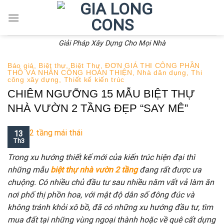
Skip
to
content
Giải Pháp Xây Dựng Cho Mọi Nhà
Báo giá
,
Biệt thự
,
Biệt Thự
,
ĐƠN GIÁ THI CÔNG PHẦN
THÔ VÀ NHÂN CÔNG HOÀN THIỆN
,
Nhà dân dụng
,
Thi
công xây dựng
,
Thiết kế kiến trúc
CHIÊM NGƯỠNG 15 MẪU BIỆT THỰ
NHÀ VƯỜN 2 TẦNG ĐẸP “SAY MÊ”
13
Th3
Trong xu hướng thiết kế mới của kiến trúc hiện đại thì
những mẫu
biệt thự nhà vườn 2 tầng
đang rất được ưa
chuộng. Có nhiều chủ đầu tư sau nhiều năm vất vả làm ăn
nơi phố thị phồn hoa, với mật độ dân số đông đúc và
không tránh khỏi xô bồ, đã có những xu hướng đầu tư, tìm
mua đất tại những vùng ngoại thành hoặc về quê cất dựng