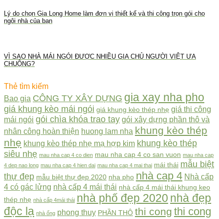
Lý do chọn Gia Long Home làm đơn vị thiết kế và thi công trọn gói cho
ngôi nhà của bạn
VÌ SAO NHÀ MÁI NGÓI ĐƯỢC NHIỀU GIA CHỦ NGƯỜI VIỆT ƯA
CHUỘNG?
Thẻ tìm kiếm
gia xay nha pho
CÔNG TY XÂY DỰNG
Bao gia
giá khung kèo mái ngói
giá thi công
giá khung kèo thép nhẹ
gói chìa khóa trao tay
mái ngói
gói xây dựng phần thô và
khung kèo thép
nhân công hoàn thiện
huong lam nha
nhẹ
khung kèo thép
khung kèo thép nhẹ mạ hợp kim
siêu nhẹ
mau nha cap 4 co san vuon
mau nha cap 4 co dien
mau nha cap
mẫu biệt
mái thái
4 dep nao long
mau nha cap 4 hien dai
mau nha cap 4 mai thai
nhà cap 4
thự đẹp
Nhà cấp
mẫu biệt thự đẹp 2020
nha pho
4 có gác lửng
nhà cấp 4 mái thái
nhà cấp 4 mái thái khung keo
nhà phố đẹp 2020
nhà đẹp
thép nhẹ
nhà cấp 4mái thái
độc lạ
thi cong
thi cong
phong thuy
PHẦN THÔ
nhà ống