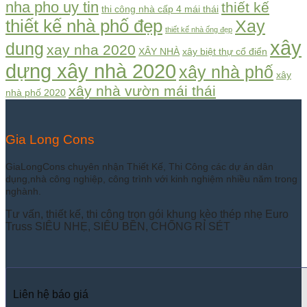
nha pho uy tin
thiết kế
thi công nhà cấp 4 mái thái
thiết kế nhà phố đẹp
Xay
thiết kế nhà ống đẹp
xây
dung
xay nha 2020
XÂY NHÀ
xây biệt thự cổ điển
dựng xây nhà 2020
xây nhà phố
xây
xây nhà vườn mái thái
nhà phố 2020
Gia Long Cons
GiaLongCons chuyên nhận Thiết Kế, Thi Công các dự án dân
dụng,nhà công nghiệp, công trình với kinh nghiệm nhiều năm trong
nghành.
Tư vấn, thiết kế, thi công trọn gói khung kèo thép nhẹ Euro
Truss SIÊU NHẸ, SIÊU BỀN, CHỐNG RỈ SÉT
Liên hệ báo giá