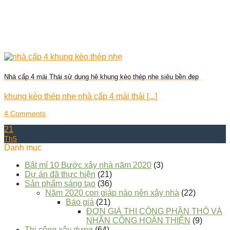
Nhà cấp 4 mái Thái sử dụng hệ khung kèo thép nhẹ siêu bền đẹp
khung kèo thép nhẹ nhà cấp 4 mái thái [...]
4 Comments
21
Th5
Danh mục
Bât mí 10 Bước xây nhà năm 2020
(3)
Dự án đã thực hiện
(21)
Sản phẩm sáng tạo
(36)
Năm 2020 con giáp nào nên xây nhà
(22)
Báo giá
(21)
ĐƠN GIÁ THI CÔNG PHẦN THÔ VÀ
NHÂN CÔNG HOÀN THIỆN
(9)
Thi công xây dựng
(64)