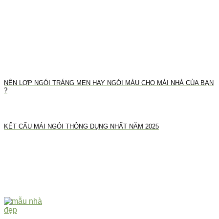
NÊN LỢP NGÓI TRÁNG MEN HAY NGÓI MÀU CHO MÁI NHÀ CỦA BẠN
?
KẾT CẤU MÁI NGÓI THÔNG DỤNG NHẤT NĂM 2025