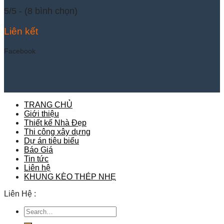
5/5 - (8 bình chọn)
Liên kết
Facebook
TRANG CHỦ
Giới thiệu
Thiết kế Nhà Đẹp
Thi công xây dựng
Dự án tiêu biểu
Báo Giá
Tin tức
Liên hệ
KHUNG KÈO THÉP NHẸ
Liên Hệ :