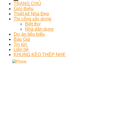
TRANG CHỦ
Giới thiệu
Thiết kế Nhà Đẹp
Thi công xây dựng
Biệt thự
Nhà dân dụng
Dự án tiêu biểu
Báo Giá
Tin tức
Liên hệ
KHUNG KÈO THÉP NHẸ