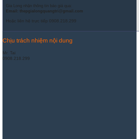
Gia Long nhận thông tin báo giá qua:
Email: thepgialongquangtri@gmail.com
Hoặc liên hệ trực tiếp 0908.218.299
Chịu trách nhiệm nội dung
Mr. Tai
0908.218.299