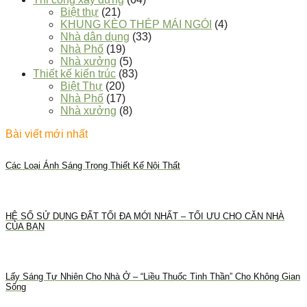
Biệt thự
(21)
KHUNG KÈO THÉP MÁI NGÓI
(4)
Nhà dân dụng
(33)
Nhà Phố
(19)
Nhà xưởng
(5)
Thiết kế kiến trúc
(83)
Biệt Thự
(20)
Nhà Phố
(17)
Nhà xưởng
(8)
Bài viết mới nhất
Các Loại Ánh Sáng Trong Thiết Kế Nội Thất
HỆ SỐ SỬ DỤNG ĐẤT TỐI ĐA MỚI NHẤT – TỐI ƯU CHO CĂN NHÀ
CỦA BẠN
Lấy Sáng Tự Nhiên Cho Nhà Ở – “Liều Thuốc Tinh Thần” Cho Không Gian
Sống