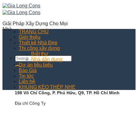
Skip
to
content
Giải Pháp Xây Dựng Cho Mọi
Nhà
TRANG CHỦ
Giới thiệu
Thiết kế Nhà Đẹp
Thi công xây dựng
Biệt thự
Nhà dân dụng
Dự án tiêu biểu
Báo Giá
Tin tức
Liên hệ
KHUNG KÈO THÉP NHẸ
198 Võ Chí Công, P. Phú Hữu, Q9, TP. Hồ Chí Minh
Địa chỉ Công Ty