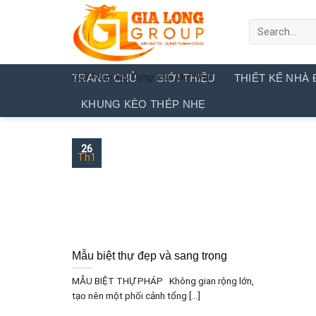
Skip
to
content
Giải Pháp Xây Dựng Cho Mọi Nhà
TRANG CHỦ
GIỚI THIỆU
THIẾT KẾ NHÀ 
KHUNG KÈO THÉP NHẸ
26
Th1
Mẫu biệt thự đẹp và sang trọng
MẪU BIỆT THỰ PHÁP Không gian rộng lớn,
tạo nên một phối cảnh tổng [...]