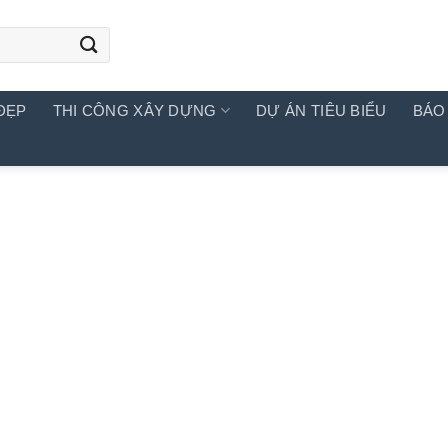
ĐẸP
THI CÔNG XÂY DỰNG
DỰ ÁN TIÊU BIỂU
BÁO