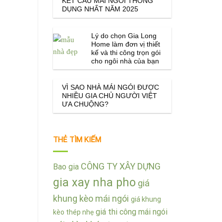
KẾT CẤU MÁI NGÓI THÔNG
DỤNG NHẤT NĂM 2025
Lý do chọn Gia Long
Home làm đơn vị thiết
kế và thi công trọn gói
cho ngôi nhà của bạn
VÌ SAO NHÀ MÁI NGÓI ĐƯỢC
NHIỀU GIA CHỦ NGƯỜI VIỆT
ƯA CHUỘNG?
THẺ TÌM KIẾM
CÔNG TY XÂY DỰNG
Bao gia
gia xay nha pho
giá
khung kèo mái ngói
giá khung
giá thi công mái ngói
kèo thép nhẹ