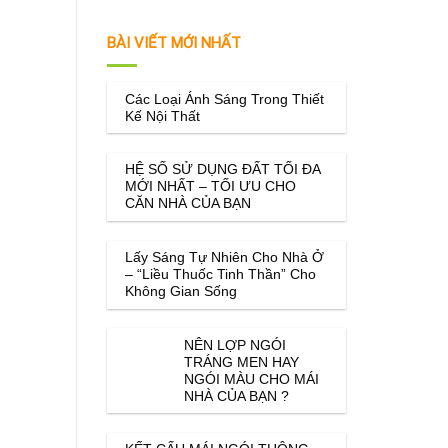
BÀI VIẾT MỚI NHẤT
Các Loại Ánh Sáng Trong Thiết
Kế Nội Thất
HỆ SỐ SỬ DỤNG ĐẤT TỐI ĐA
MỚI NHẤT – TỐI ƯU CHO
CĂN NHÀ CỦA BẠN
Lấy Sáng Tự Nhiên Cho Nhà Ở
– “Liều Thuốc Tinh Thần” Cho
Không Gian Sống
NÊN LỢP NGÓI
TRÁNG MEN HAY
NGÓI MÀU CHO MÁI
NHÀ CỦA BẠN ?