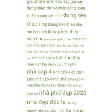
gói chìa khóa trao tay
gói xây
dựng phần thô và nhân công hoàn
khung kèo
thiện
huong lam nha
thép nhẹ
khung kèo thép nhẹ
khung kèo thép
mạ hợp kim
siêu nhẹ
mau nha
mau nha cap 4 co dien
cap 4 co san vuon
mau nha cap 4 dep nao
long
mau nha cap 4 hien dai
mau nha cap 4 mai
mẫu biệt thự đẹp
mái thái
thai
mẫu biệt thự đẹp 2020
nha pho
nhà cap 4
Nhà cấp 4 có gác
lửng
nhà cấp 4 mái thái
nhà cấp 4
mái thái khung keo thép nhẹ
nhà cấp
nhà phố đẹp 2020
4mái thái
nhà đẹp độc lạ
nhà ống
thi cong
phong thuy
PHẦN THÔ