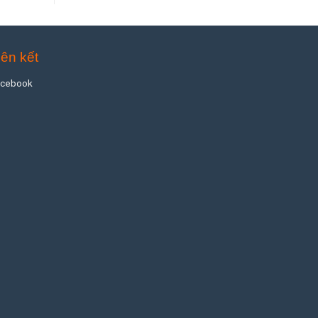
iên kết
acebook