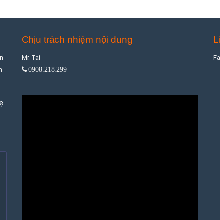
Chịu trách nhiệm nội dung
L
ân
Mr. Tai
F
m
0908.218.299
hẹ