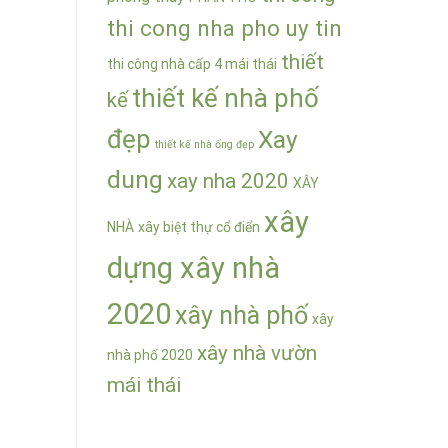
thi cong nha pho uy tin
thiết
thi công nhà cấp 4 mái thái
thiết kế nhà phố
kế
đẹp
Xay
thiết kế nhà ống đẹp
dung
xay nha 2020
XÂY
xây
NHÀ
xây biệt thự cổ điển
dựng xây nhà
2020
xây nhà phố
xây
xây nhà vườn
nhà phố 2020
mái thái