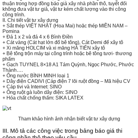
thuận trong hợp đồng báo giá xây nhà phần thô, tuyết đối
không đưa vật tư giả, vật tư kém chất lượng vào thi công
công trình.
II. Chi tiết vật tư xây dựng
+ Sắt thép VIỆT NHẬT (Hoa Mai) hoặc thép MIỀN NAM –
Pomina
+ Đá 1 x 2 và đá 4 x 6 Bình Điền
+ Cát vàng (Cát hạt lớn đổ bê tông), Cát Demi để xây tô
+ Xi măng HOLCIM và xi măng HÀ TIÊN xây tô
+ Bê tông trộn máy tại công trình hoặc bê tông tươi- thương
phẩm
+ Gạch TUYNEL 8×18 A1 Tám Quỳnh, Ngọc Phước, Phước
Thành….
+ Ống nước BÌNH MINH loại 1
+ Dây điện CADIVI (Cáp điện 7 lõi ruột đồng – Mã hiệu CV
+ Cáp tivi và Internet: SINO
+ Ống ruột gà luồn dây điện: SINO
+ Hóa chất chống thấm: SIKA LATEX
Tham khảo hình ảnh nhận biết vật tư xây dựng
III. Mô tả các công việc trong bảng báo giá thi
công phần thô theo yêu cầu