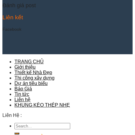
Đánh giá post
Liên kết
Facebook
TRANG CHỦ
Giới thiệu
Thiết kế Nhà Đẹp
Thi công xây dựng
Dự án tiêu biểu
Báo Giá
Tin tức
Liên hệ
KHUNG KÈO THÉP NHẸ
Liên Hệ :