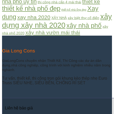
nha pho uy tin
thiết kế
thi công nhà cấp 4 mái thái
thiết kế nhà phố đẹp
Xay
thiết kế nhà ống đẹp
xây
dung
xay nha 2020
XÂY NHÀ
xây biệt thự cổ điển
dựng xây nhà 2020
xây nhà phố
xây
xây nhà vườn mái thái
nhà phố 2020
Gia Long Cons
GiaLongCons chuyên nhận Thiết Kế, Thi Công các dự án dân
dụng,nhà công nghiệp, công trình với kinh nghiệm nhiều năm trong
nghành.
Tư vấn, thiết kế, thi công trọn gói khung kèo thép nhẹ Euro
Truss SIÊU NHẸ, SIÊU BỀN, CHỐNG RỈ SÉT
Liên hệ báo giá