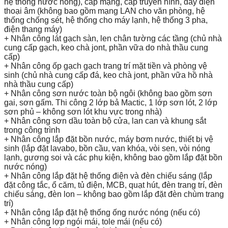
hệ thống nước nóng), cáp mạng, cáp truyền hình, dây điện
thoại âm (không bao gồm mạng LAN cho văn phòng, hệ
thống chống sét, hệ thống cho máy lạnh, hệ thống 3 pha,
điện thang máy)
+ Nhân công lát gạch sàn, len chân tường các tầng (chủ nhà
cung cấp gạch, keo chà jont, phần vữa do nhà thầu cung
cấp)
+ Nhân công ốp gạch gạch trang trí mặt tiền và phòng vệ
sinh (chủ nhà cung cấp đá, keo chà jont, phần vữa hồ nhà
nhà thầu cung cấp)
+ Nhân công sơn nước toàn bộ ngôi (không bao gồm sơn
gai, sơn gấm. Thi công 2 lớp bả Mactic, 1 lớp sơn lót, 2 lớp
sơn phủ – không sơn lót khu vực trong nhà)
+ Nhân công sơn dầu toàn bộ cửa, lan can và khung sắt
trong công trình
+ Nhân công lắp đặt bồn nước, máy bơm nước, thiết bị vệ
sinh (lắp đặt lavabo, bồn cầu, van khóa, vòi sen, vòi nóng
lạnh, gương soi và các phụ kiện, không bao gồm lắp đặt bồn
nước nóng)
+ Nhân công lắp đặt hệ thống điện và đèn chiếu sáng (lắp
đặt công tắc, ổ căm, tủ điện, MCB, quạt hút, đèn trang trí, đèn
chiếu sáng, đèn lon – không bao gồm lắp đặt đèn chùm trang
trí)
+ Nhân công lắp đặt hệ thống ống nước nóng (nếu có)
+ Nhân công lợp ngói mái, tole mái (nếu có)