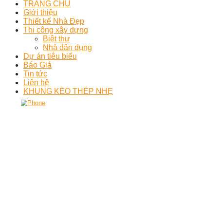
TRANG CHỦ
Giới thiệu
Thiết kế Nhà Đẹp
Thi công xây dựng
Biệt thự
Nhà dân dụng
Dự án tiêu biểu
Báo Giá
Tin tức
Liên hệ
KHUNG KÈO THÉP NHẸ