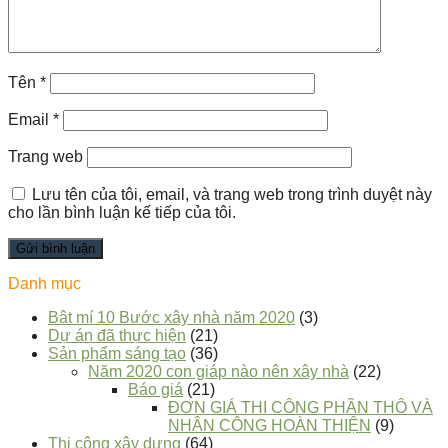
Tên
*
Email
*
Trang web
Lưu tên của tôi, email, và trang web trong trình duyệt này
cho lần bình luận kế tiếp của tôi.
Danh mục
Bât mí 10 Bước xây nhà năm 2020
(3)
Dự án đã thực hiện
(21)
Sản phẩm sáng tạo
(36)
Năm 2020 con giáp nào nên xây nhà
(22)
Báo giá
(21)
ĐƠN GIÁ THI CÔNG PHẦN THÔ VÀ
NHÂN CÔNG HOÀN THIỆN
(9)
Thi công xây dựng
(64)