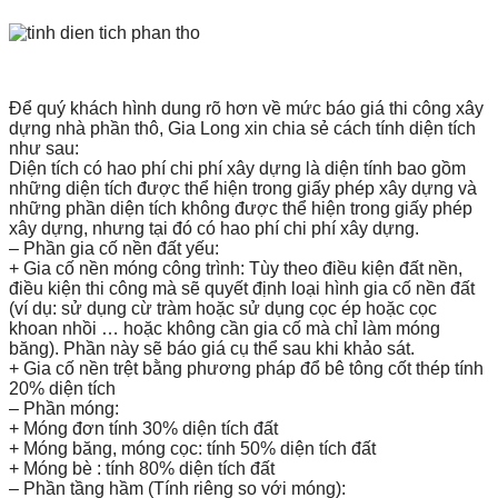
Để quý khách hình dung rõ hơn về mức báo giá thi công xây
dựng nhà phần thô, Gia Long xin chia sẻ cách tính diện tích
như sau:
Diện tích có hao phí chi phí xây dựng là diện tính bao gồm
những diện tích được thể hiện trong giấy phép xây dựng và
những phần diện tích không được thể hiện trong giấy phép
xây dựng, nhưng tại đó có hao phí chi phí xây dựng.
– Phần gia cố nền đất yếu:
+ Gia cố nền móng công trình: Tùy theo điều kiện đất nền,
điều kiện thi công mà sẽ quyết định loại hình gia cố nền đất
(ví dụ: sử dụng cừ tràm hoặc sử dụng cọc ép hoặc cọc
khoan nhồi … hoặc không cần gia cố mà chỉ làm móng
băng). Phần này sẽ báo giá cụ thể sau khi khảo sát.
+ Gia cố nền trệt bằng phương pháp đổ bê tông cốt thép tính
20% diện tích
– Phần móng:
+ Móng đơn tính 30% diện tích đất
+ Móng băng, móng cọc: tính 50% diện tích đất
+ Móng bè : tính 80% diện tích đất
– Phần tầng hầm (Tính riêng so với móng):