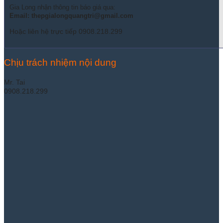
Gia Long nhận thông tin báo giá qua:
Email: thepgialongquangtri@gmail.com
Hoặc liên hệ trực tiếp 0908.218.299
Chịu trách nhiệm nội dung
Mr. Tai
0908.218.299