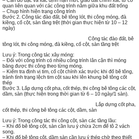
– Cần đo đạc và xác định hạn mức giao đất chính xác từ cơ
quan liên quan với các công trình nằm giữa khu đất trống
– Chụp hình hiện trạng công trình
Bước 2. Công tác đào đất, bê tông lót, thi công móng, đà
kiềng, cổ cột, sàn tầng trệt (thời gian thực hiện từ 10 – 12
ngày)
Công tác đào đất, bê
tông lót, thi công móng, đà kiềng, cổ cột, sàn tầng trệt
Lưu ý: Trong công tác xây móng:
– Đối với công trình có nhiều công trình lân cận thì móng
băng được thi công theo từng móng.
– Kiểm tra định vị tim, cổ cột chính xác trước khi đổ bê tông,
tránh tình trạng lệch tim cột sau khi lên khung bê tông cốt
thép
Bước 3. Lắp dựng cốt pha, cốt thép, thi công bê tông các cột,
dầm, sàn (thực hiện trong thời gian từ 6 – 10 ngày/1 sàn).
Lắp dựng cốt pha,
cốt thép, thi công bê tông các cột, dầm, sàn
Lưu ý: Trong công tác thi công cột, sàn các tầng lầu:
– Khi đổ bê tông cột, sàn cần lưu ý chừa 2cm để tô 2 vách
song.
– Khi đổ bê tông cột, dầm sàn cần lưu ý thép chờ theo thiết