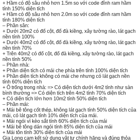
+ Hầm có độ sâu nhỏ hơn 1.5m so với code đỉnh ram hầm
tính 150% diện tích
+ Hầm có độ sâu nhỏ hơn 2.0m so với code đỉnh ram hầm
tính 180% diện tích
– Phần sân:
+ Dưới 20m2 có đổ cột, đổ đà kiềng, xây tường rào, lát gạch
nền tính 100%
+ Dưới 40m2 có đổ cột, đổ đà kiềng, xây tường rào, lát gạch
nền tính 70%
+ Trên 40m2 có đổ cột, đổ đà kiềng, xây tường rào, lát gạch
nền tính 50%
– Phần nhà:
+ Phần diện tích có mái che phía trên tính 100% diện tích
+ Phần diện tích không có mái che nhưng có lát gạch nền
tính 60% diện tích
+ Ô trống trong nhà: => Có diện tích dưới 4m2 tính như sàn
bình thường => Có diện tích trên 4m2 tính 70% diện tích
+ Có diện tích lớn hơn 10m2 tính 50% diện tích
– Phần mái:
+ Mái bê tông cốt thép, không lát gạch tính 50% diện tích của
mái, có lát gạch tính 10% diện tích của mái.
+ Mái ngói vì kèo sắt tính 60% diện tích của mái
+ Mái bê tông dán ngói tính 85% diện tích của mái
+ Mái tôn tính 30% diện tích của mái
Gia Long cam kết sử dụng vật tư chính hãng và đúng thỏa