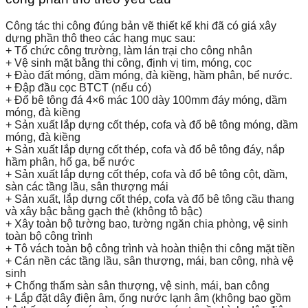
Công tác thi công đúng bản vẽ thiết kế khi đã có giá xây
dựng phần thô theo các hạng mục sau:
+ Tổ chức công trường, làm lán trại cho công nhân
+ Vệ sinh mặt bằng thi công, định vị tim, móng, cọc
+ Đào đất móng, dầm móng, đà kiềng, hầm phân, bể nước.
+ Đập đầu cọc BTCT (nếu có)
+ Đổ bê tông đá 4×6 mác 100 dày 100mm đáy móng, dầm
móng, đà kiềng
+ Sản xuất lắp dựng cốt thép, cofa và đổ bê tông móng, dầm
móng, đà kiềng
+ Sản xuất lắp dựng cốt thép, cofa và đổ bê tông đáy, nắp
hầm phân, hố ga, bể nước
+ Sản xuất lắp dựng cốt thép, cofa và đổ bê tông cột, dầm,
sàn các tầng lầu, sân thượng mái
+ Sản xuất, lắp dựng cốt thép, cofa và đổ bê tông cầu thang
và xây bậc bằng gạch thẻ (không tô bậc)
+ Xây toàn bộ tường bao, tường ngăn chia phòng, vệ sinh
toàn bộ công trình
+ Tô vách toàn bộ công trình và hoàn thiện thi công mặt tiền
+ Cán nền các tầng lầu, sân thượng, mái, ban công, nhà vệ
sinh
+ Chống thấm sàn sân thượng, vệ sinh, mái, ban công
+ Lắp đặt dây điện âm, ống nước lạnh âm (không bao gồm