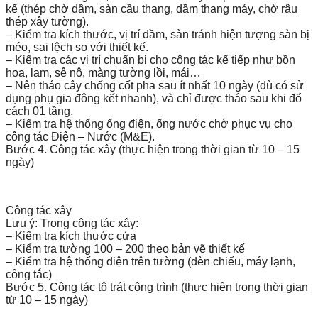
kế (thép chờ dầm, sàn cầu thang, dầm thang máy, chờ râu
thép xây tường).
– Kiểm tra kích thước, vị trí dầm, sàn tránh hiện tượng sàn bị
méo, sai lệch so với thiết kế.
– Kiểm tra các vị trí chuẩn bị cho công tác kế tiếp như bồn
hoa, lam, sê nô, màng tường lồi, mái…
– Nên tháo cây chống cốt pha sau ít nhất 10 ngày (dù có sử
dụng phụ gia đông kết nhanh), và chỉ được tháo sau khi đổ
cách 01 tầng.
– Kiểm tra hệ thống ống điện, ống nước chờ phục vụ cho
công tác Điện – Nước (M&E).
Bước 4. Công tác xây (thực hiện trong thời gian từ 10 – 15
ngày)
Công tác xây
Lưu ý: Trong công tác xây:
– Kiểm tra kích thước cửa
– Kiểm tra tường 100 – 200 theo bản vẽ thiết kế
– Kiểm tra hệ thống điện trên tường (đèn chiếu, máy lạnh,
công tắc)
Bước 5. Công tác tô trát công trình (thực hiện trong thời gian
từ 10 – 15 ngày)