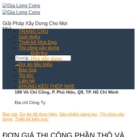
Skip
to
content
Giải Pháp Xây Dựng Cho Mọi
Nhà
TRANG CHỦ
Giới thiệu
Thiết kế Nhà Đẹp
Thi công xây dựng
Biệt thự
Nhà dân dụng
Dự án tiêu biểu
Báo Giá
Tin tức
Liên hệ
KHUNG KÈO THÉP NHẸ
198 Võ Chí Công, P. Phú Hữu, Q9, TP. Hồ Chí Minh
Địa chỉ Công Ty
Báo giá
,
Dự án đã thực hiện
,
Sản phẩm sáng tạo
,
Thi công xây
dựng
,
Thiết kế kiến trúc
ĐƠN GIÁ THI CÔNG PHẦN THÔ VÀ