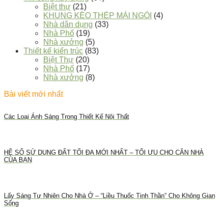
Biệt thự
(21)
KHUNG KÈO THÉP MÁI NGÓI
(4)
Nhà dân dụng
(33)
Nhà Phố
(19)
Nhà xưởng
(5)
Thiết kế kiến trúc
(83)
Biệt Thự
(20)
Nhà Phố
(17)
Nhà xưởng
(8)
Bài viết mới nhất
Các Loại Ánh Sáng Trong Thiết Kế Nội Thất
HỆ SỐ SỬ DỤNG ĐẤT TỐI ĐA MỚI NHẤT – TỐI ƯU CHO CĂN NHÀ
CỦA BẠN
Lấy Sáng Tự Nhiên Cho Nhà Ở – “Liều Thuốc Tinh Thần” Cho Không Gian
Sống