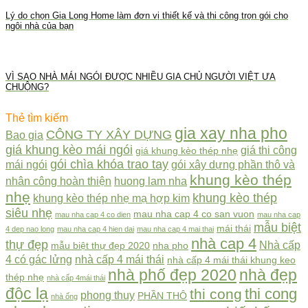
Lý do chọn Gia Long Home làm đơn vị thiết kế và thi công trọn gói cho
ngôi nhà của bạn
VÌ SAO NHÀ MÁI NGÓI ĐƯỢC NHIỀU GIA CHỦ NGƯỜI VIỆT ƯA
CHUỘNG?
Thẻ tìm kiếm
gia xay nha pho
CÔNG TY XÂY DỰNG
Bao gia
giá khung kèo mái ngói
giá thi công
giá khung kèo thép nhẹ
gói chìa khóa trao tay
mái ngói
gói xây dựng phần thô và
khung kèo thép
nhân công hoàn thiện
huong lam nha
nhẹ
khung kèo thép
khung kèo thép nhẹ mạ hợp kim
siêu nhẹ
mau nha cap 4 co san vuon
mau nha cap 4 co dien
mau nha cap
mẫu biệt
mái thái
4 dep nao long
mau nha cap 4 hien dai
mau nha cap 4 mai thai
nhà cap 4
thự đẹp
Nhà cấp
mẫu biệt thự đẹp 2020
nha pho
4 có gác lửng
nhà cấp 4 mái thái
nhà cấp 4 mái thái khung keo
nhà phố đẹp 2020
nhà đẹp
thép nhẹ
nhà cấp 4mái thái
độc lạ
thi cong
thi cong
phong thuy
PHẦN THÔ
nhà ống